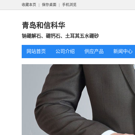
收藏本页
|
保存桌面
|
手机浏览
青岛和信科华
钠硼解石、硼钙石、土耳其五水硼砂
网站首页
公司介绍
供应产品
新闻中心